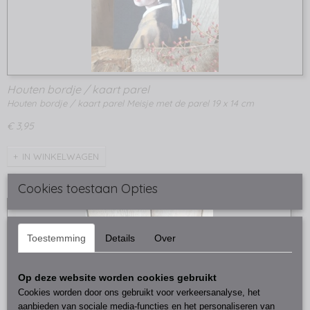
Houten bordje / kaart parel
Houten bordje / kaart parel Meisje met de parel 19 x 14 cm
€ 3,95
IN WINKELWAGEN
Cookies toestaan Opties
Toestemming
Details
Over
Op deze website worden cookies gebruikt
Cookies worden door ons gebruikt voor verkeersanalyse, het
aanbieden van sociale media-functies en het personaliseren van