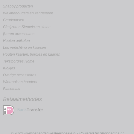
Shabby producten
Waxinehouders en kandelaren
Geurkaarsen
Gietijzeren Sleutels en sloten
Ijzeren accessoires
Houten artikelen
Led verlichting en kaarsen
Houten kaarten, bordjes en kaarten
Tekstbordjes Home
Klokjes
Overige accessoires
Wierrook en houders
Placemats
Betaalmethodes
© 2026 www.hetlandelijkesfeerhoekje.nl - Powered by Shoppagina.nl