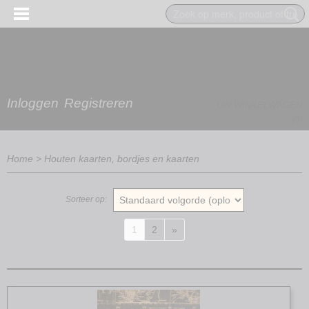
Inloggen
Registreren
UW WINKELWAGEN
Geen producten
(0)
Home
>
Houten kaarten, bordjes en kaarten
Sorteer op:
1
2
»
EN