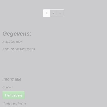
1
2
»
Gegevens:
KVK:70836507
BTW: NL002185820B69
Informatie
Contact
Herroeping
Categorieën