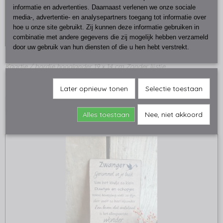
informatie en advertenties. Daarnaast verlenen we onze sociale
media-, advertentie- en analysepartners toegang tot informatie over
hoe u onze site gebruikt. Zij kunnen deze informatie gebruiken in
combinatie met andere gegevens die zij mogelijk hebben verzameld
door uw gebruik van hun diensten of die u hen hebt verstrekt.
Houten bordje / kaart hooglander
Kaartje / bordje hooglander 19 x 14 cm Zonder lijstje
€ 3,95
Later opnieuw tonen
Selectie toestaan
IN WINKELWAGEN
Alles toestaan
Nee, niet akkoord