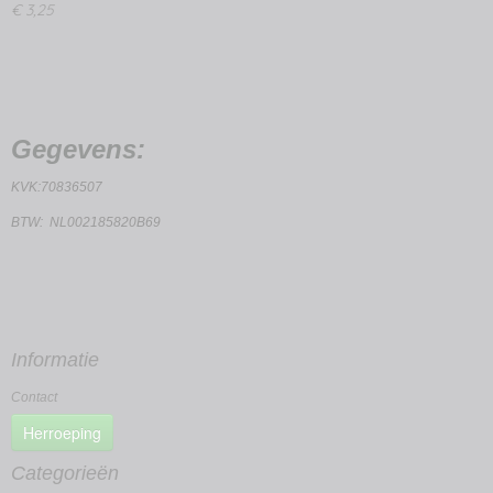
€ 3,25
Gegevens:
KVK:70836507
BTW: NL002185820B69
Informatie
Contact
Herroeping
Categorieën