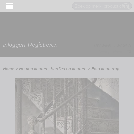
Inloggen
Registreren
UW WINKELWAGEN
Geen producten
(0)
Home
>
Houten kaarten, bordjes en kaarten
>
Foto kaart trap
EN