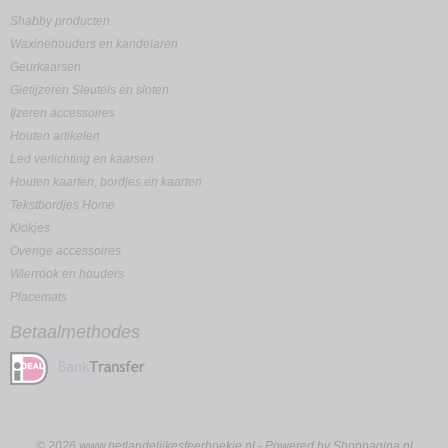
Shabby producten
Waxinehouders en kandelaren
Geurkaarsen
Gietijzeren Sleutels en sloten
Ijzeren accessoires
Houten artikelen
Led verlichting en kaarsen
Houten kaarten, bordjes en kaarten
Tekstbordjes Home
Klokjes
Overige accessoires
Wierrook en houders
Placemats
Betaalmethodes
© 2026 www.hetlandelijkesfeerhoekje.nl - Powered by Shoppagina.nl