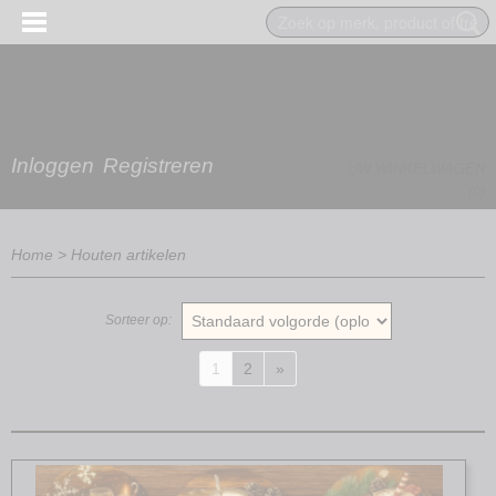
Inloggen
Registreren
UW WINKELWAGEN
Geen producten
(0)
Home
>
Houten artikelen
Sorteer op:
1
2
»
EN