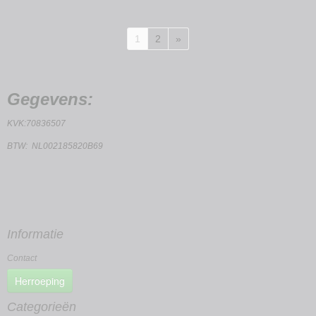
1
2
»
Gegevens:
KVK:70836507
BTW: NL002185820B69
Informatie
Contact
Herroeping
Categorieën