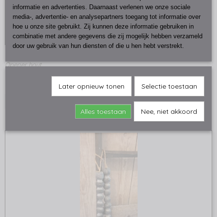
informatie en advertenties. Daarnaast verlenen we onze sociale
media-, advertentie- en analysepartners toegang tot informatie over
hoe u onze site gebruikt. Zij kunnen deze informatie gebruiken in
combinatie met andere gegevens die zij mogelijk hebben verzameld
door uw gebruik van hun diensten of die u hen hebt verstrekt.
Opener hout
Opener hout
€ 7,95
Later opnieuw tonen
Selectie toestaan
IN WINKELWAGEN
Alles toestaan
Nee, niet akkoord