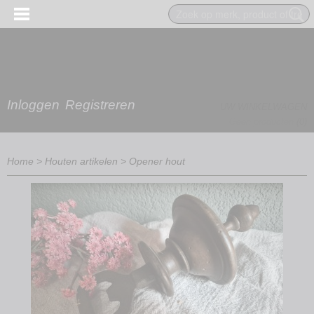
Inloggen
Registreren
UW WINKELWAGEN
Geen producten
(0)
Home
>
Houten artikelen
>
Opener hout
EN