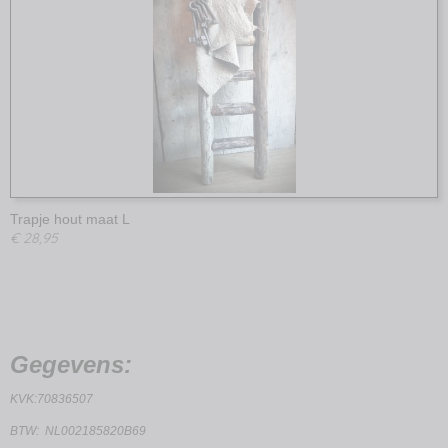
Trapje hout maat L
€ 28,95
Gegevens:
KVK:70836507
BTW: NL002185820B69