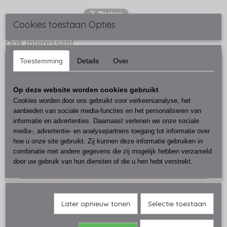
Cookies toestaan Opties
Ook interessant
Toestemming
Details
Over
Op deze website worden cookies gebruikt
Cookies worden door ons gebruikt voor verkeersanalyse, het
aanbieden van sociale media-functies en het personaliseren van
informatie en advertenties. Daarnaast verlenen we onze sociale
media-, advertentie- en analysepartners toegang tot informatie over
hoe u onze site gebruikt. Zij kunnen deze informatie gebruiken in
combinatie met andere gegevens die zij mogelijk hebben verzameld
door uw gebruik van hun diensten of die u hen hebt verstrekt.
Houten onderzetters kerst
€ 7,50
Later opnieuw tonen
Selectie toestaan