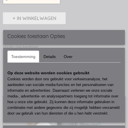
IN WINKELWAGEN
Cookies toestaan Opties
Omschrijving
Houten zaai kandelaar
20 cm
Toestemming
Details
Over
Op deze website worden cookies gebruikt
Cookies worden door ons gebruikt voor verkeersanalyse, het
aanbieden van sociale media-functies en het personaliseren van
Ook interessant
informatie en advertenties. Daarnaast verlenen we onze sociale
media-, advertentie- en analysepartners toegang tot informatie over
hoe u onze site gebruikt. Zij kunnen deze informatie gebruiken in
combinatie met andere gegevens die zij mogelijk hebben verzameld
door uw gebruik van hun diensten of die u hen hebt verstrekt.