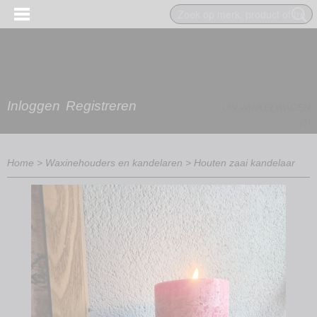
Inloggen
Registreren
UW WINKELWAGEN
Geen producten
(0)
Home
>
Waxinehouders en kandelaren
>
Houten zaai kandelaar
EN