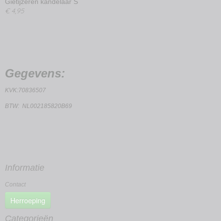
Gietijzeren kandelaar S
€ 4,95
Gegevens:
KVK:70836507
BTW: NL002185820B69
Informatie
Contact
Herroeping
Categorieën