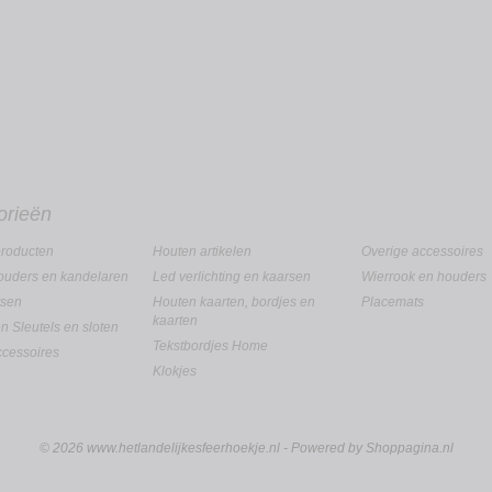
orieën
roducten
Houten artikelen
Overige accessoires
uders en kandelaren
Led verlichting en kaarsen
Wierrook en houders
rsen
Houten kaarten, bordjes en
Placemats
kaarten
en Sleutels en sloten
Tekstbordjes Home
ccessoires
Klokjes
© 2026 www.hetlandelijkesfeerhoekje.nl - Powered by Shoppagina.nl