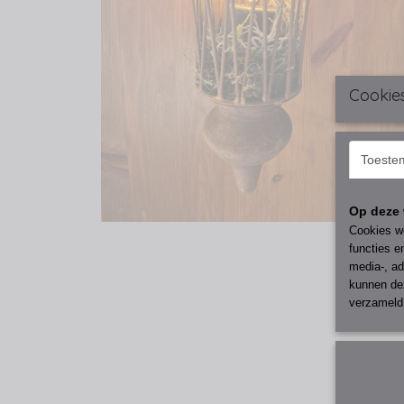
Cookie
Toeste
Op deze 
Cookies wo
functies e
media-, ad
kunnen dez
verzameld 