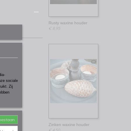
Rusty waxine houder
€ 8,95
ia-
nze sociale
ikt. Zij
hebben
toestaan
Zinken waxine houder
€ 4,50