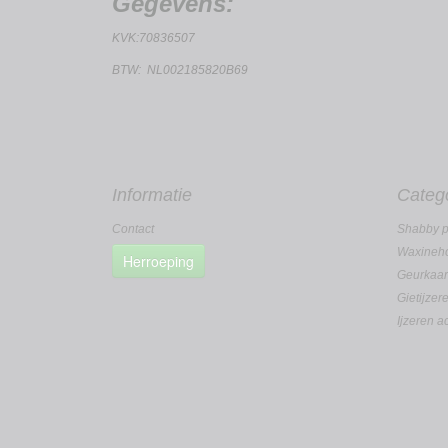
Gegevens:
KVK:70836507
BTW: NL002185820B69
Informatie
Categ
Contact
Shabby p
Waxineho
Herroeping
Geurkaa
Gietijzer
Ijzeren a