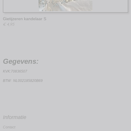
Gietijzeren kandelaar S
€ 4,95
Gegevens:
KVK:70836507
BTW: NL002185820B69
Informatie
Contact