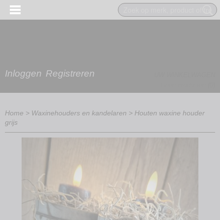
Inloggen
Registreren
UW WINKELWAGEN
Geen producten
(0)
Home
>
Waxinehouders en kandelaren
>
Houten waxine houder
grijs
EN