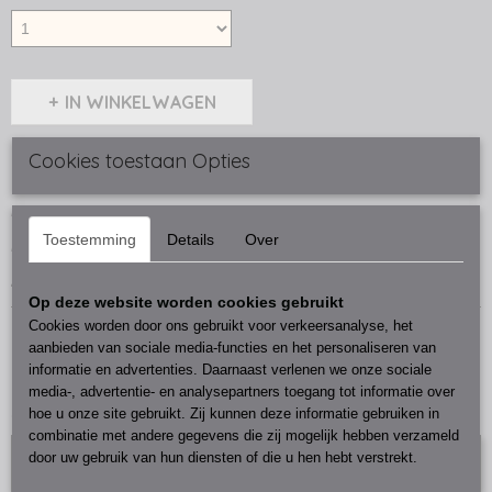
IN WINKELWAGEN
Cookies toestaan Opties
Omschrijving
Houten waxine houder grijs
Toestemming
Details
Over
B-uniq
Afmeting 15 cm
Op deze website worden cookies gebruikt
Cookies worden door ons gebruikt voor verkeersanalyse, het
aanbieden van sociale media-functies en het personaliseren van
informatie en advertenties. Daarnaast verlenen we onze sociale
media-, advertentie- en analysepartners toegang tot informatie over
Ook interessant
hoe u onze site gebruikt. Zij kunnen deze informatie gebruiken in
combinatie met andere gegevens die zij mogelijk hebben verzameld
door uw gebruik van hun diensten of die u hen hebt verstrekt.