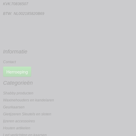
KVK:70836507
BTW: NL002185820B69
Informatie
Contact
Herroeping
Categorieën
Shabby producten
Waxinehouders en kandelaren
Geurkaarsen
Gietijzeren Sleutels en sloten
Ijzeren accessoires
Houten artikelen
Led verlichting en kaarsen