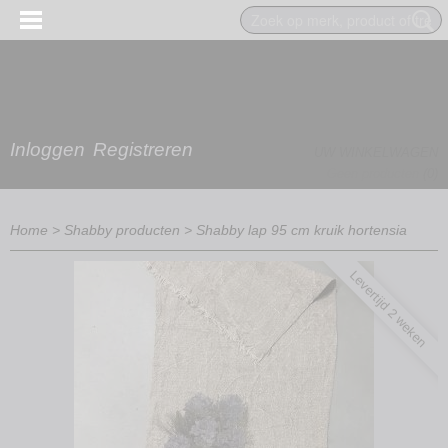
Inloggen
Registreren
UW WINKELWAGEN
Geen producten
(0)
Home
>
Shabby producten
>
Shabby lap 95 cm kruik hortensia
Levertijd 2 weken
EN