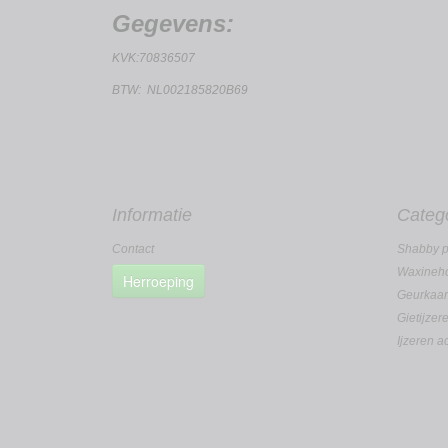
Gegevens:
KVK:70836507
BTW: NL002185820B69
Informatie
Categ
Contact
Shabby p
Waxineho
Herroeping
Geurkaa
Gietijzer
Ijzeren a