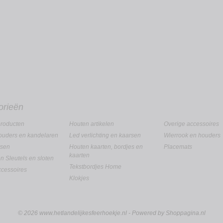
orieën
roducten
Houten artikelen
Overige accessoires
uders en kandelaren
Led verlichting en kaarsen
Wierrook en houders
rsen
Houten kaarten, bordjes en
Placemats
kaarten
en Sleutels en sloten
Tekstbordjes Home
ccessoires
Klokjes
© 2026 www.hetlandelijkesfeerhoekje.nl - Powered by Shoppagina.nl