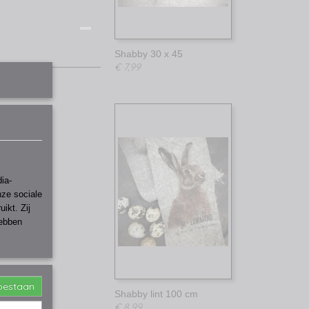
Shabby 30 x 45
€ 7,99
ia-
nze sociale
ikt. Zij
hebben
toestaan
Shabby lint 100 cm
€ 8,99