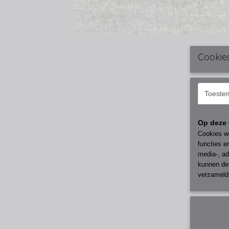
Cookie
Toeste
Op deze 
Cookies wo
functies e
media-, ad
kunnen dez
verzameld 