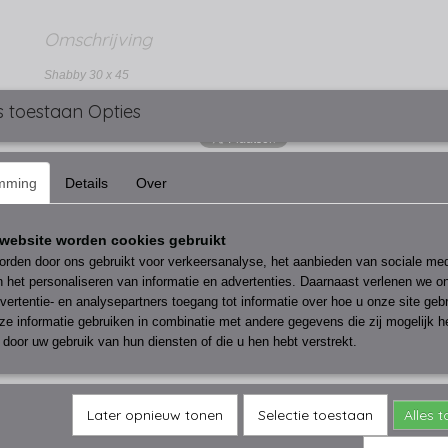
Omschrijving
Shabby 30 x 45
s toestaan Opties
mming
Details
Over
website worden cookies gebruikt
rden door ons gebruikt voor verkeersanalyse, het aanbieden van sociale med
n het personaliseren van informatie en advertenties. Daarnaast verlenen we o
vertentie- en analysepartners toegang tot informatie over hoe u onze site gebru
e informatie gebruiken in combinatie met andere gegevens die zij mogelijk 
door uw gebruik van hun diensten of die u hen hebt verstrekt.
Later opnieuw tonen
Selectie toestaan
Alles 