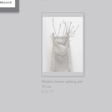
akkoord
Shabby linnen opberg zak
70 cm
€ 62,95