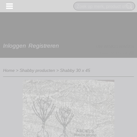
Inloggen
Registreren
UW WINKELWAGEN
Geen producten
(0)
Home
>
Shabby producten
>
Shabby 30 x 45
EN