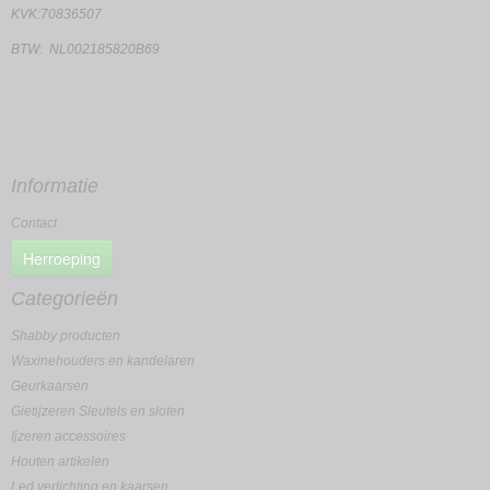
KVK:70836507
BTW: NL002185820B69
Informatie
Contact
Herroeping
Categorieën
Shabby producten
Waxinehouders en kandelaren
Geurkaarsen
Gietijzeren Sleutels en sloten
Ijzeren accessoires
Houten artikelen
Led verlichting en kaarsen