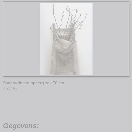
Shabby linnen opberg zak 70 cm
€ 62,95
Gegevens: