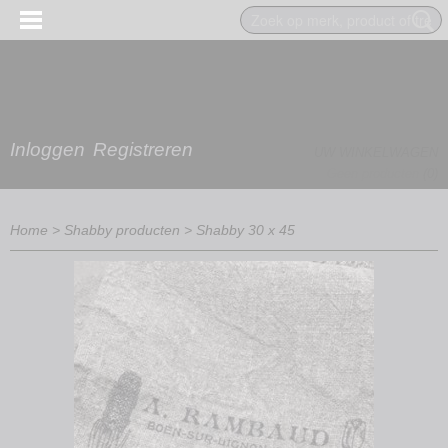
Inloggen
Registreren
UW WINKELWAGEN
Geen producten
(0)
Home
>
Shabby producten
>
Shabby 30 x 45
EN