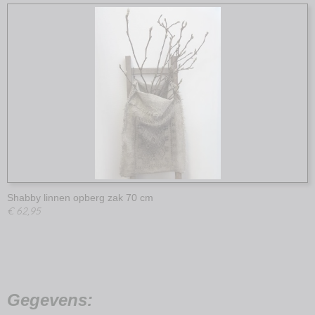
Shabby linnen opberg zak 70 cm
€ 62,95
Gegevens: