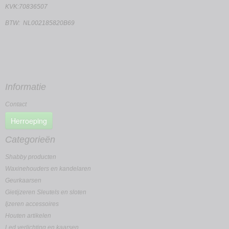
KVK:70836507
BTW: NL002185820B69
Informatie
Contact
Herroeping
Categorieën
Shabby producten
Waxinehouders en kandelaren
Geurkaarsen
Gietijzeren Sleutels en sloten
Ijzeren accessoires
Houten artikelen
Led verlichting en kaarsen