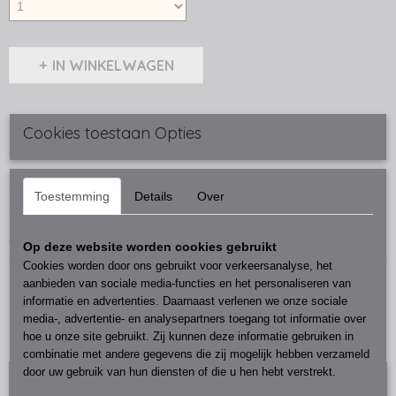
IN WINKELWAGEN
Omschrijving
Cookies toestaan Opties
Gietijzeren slot met sleutel
13 cm lang
Toestemming
Details
Over
1 sleutel
Let op dit is een sier slot
Op deze website worden cookies gebruikt
Cookies worden door ons gebruikt voor verkeersanalyse, het
aanbieden van sociale media-functies en het personaliseren van
informatie en advertenties. Daarnaast verlenen we onze sociale
media-, advertentie- en analysepartners toegang tot informatie over
hoe u onze site gebruikt. Zij kunnen deze informatie gebruiken in
Ook interessant
combinatie met andere gegevens die zij mogelijk hebben verzameld
door uw gebruik van hun diensten of die u hen hebt verstrekt.