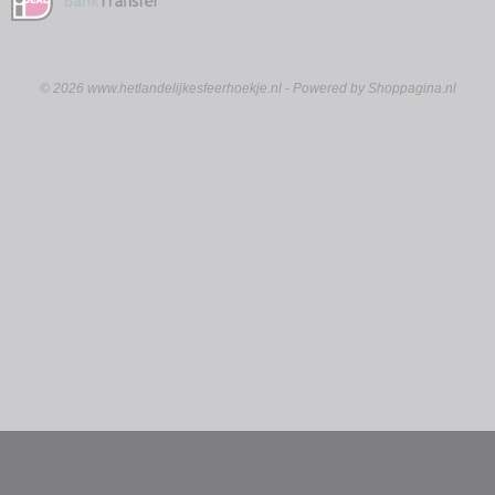
© 2026 www.hetlandelijkesfeerhoekje.nl - Powered by Shoppagina.nl