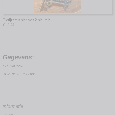
Gietijzeren slot met 2 sleutels
€ 10,95
Gegevens:
KVK:70836507
BTW: NL002185820B69
Informatie