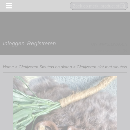
Inloggen
Registreren
UW WINKELWAGEN
Geen producten
(0)
Home
>
Gietijzeren Sleutels en sloten
>
Gietijzeren slot met sleutels
EN